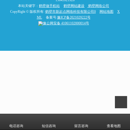
13643921926
本站关键字：
鹤
壁做手机站
鹤壁网站建设
鹤壁网络公司
CopyRight © 版权所有:
鹤壁市新起点网络科技有限公司0
网站地图
X
ML
备案号:
豫ICP备2021029222号
豫公网安备
41061102000014号
电话咨询
短信咨询
留言咨询
查看地图