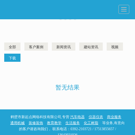
首页
关于我们
新起点服务
网站案例
新闻动态
人才招聘
联系我们
LBS
全部
客户案例
新闻资讯
建站资讯
视频
下载
暂无结果
鹤壁市新起点网络科技有限公司,专营
汽车电器
仪器仪表
商业服务
通用机械
装修装饰
教育教学
生活服务
化工树脂
等业务,有意向
的客户请咨询我们， 联系电话：0392-2103721 / 17513855657 /