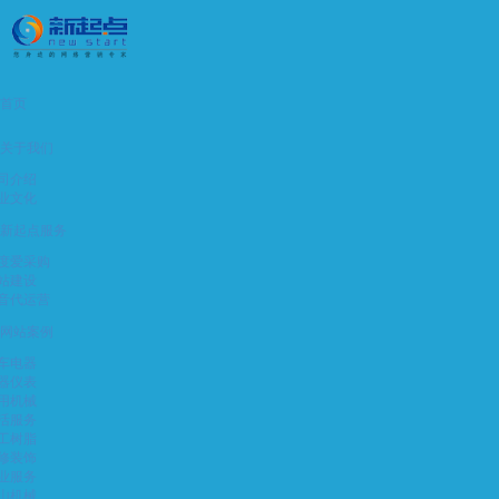
首页
关于我们
司介绍
业文化
新起点服务
度爱采购
站建设
音代运营
网站案例
车电器
器仪表
用机械
活服务
工树脂
修装饰
业服务
山机械